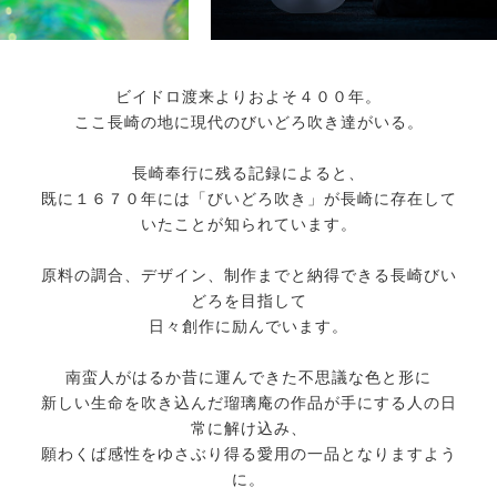
ビイドロ渡来よりおよそ４００年。
ここ長崎の地に現代のびいどろ吹き達がいる。
長崎奉行に残る記録によると、
既に１６７０年には「びいどろ吹き」が長崎に存在して
いたことが知られています。
原料の調合、デザイン、制作までと納得できる長崎びい
どろを目指して
日々創作に励んでいます。
南蛮人がはるか昔に運んできた不思議な色と形に
新しい生命を吹き込んだ瑠璃庵の作品が手にする人の日
常に解け込み、
願わくば感性をゆさぶり得る愛用の一品となりますよう
に。