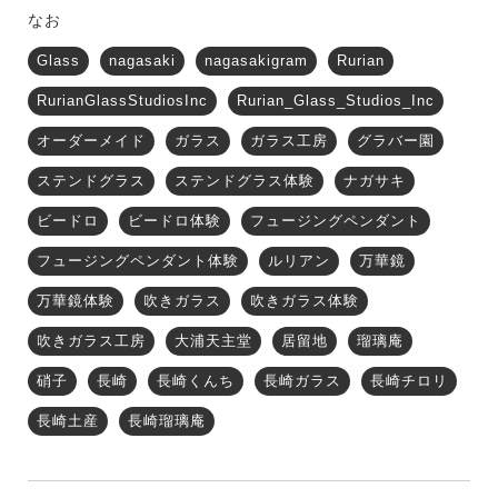
なお
Glass
nagasaki
nagasakigram
Rurian
RurianGlassStudiosInc
Rurian_Glass_Studios_Inc
オーダーメイド
ガラス
ガラス工房
グラバー園
ステンドグラス
ステンドグラス体験
ナガサキ
ビードロ
ビードロ体験
フュージングペンダント
フュージングペンダント体験
ルリアン
万華鏡
万華鏡体験
吹きガラス
吹きガラス体験
吹きガラス工房
大浦天主堂
居留地
瑠璃庵
硝子
長崎
長崎くんち
長崎ガラス
長崎チロリ
長崎土産
長崎瑠璃庵