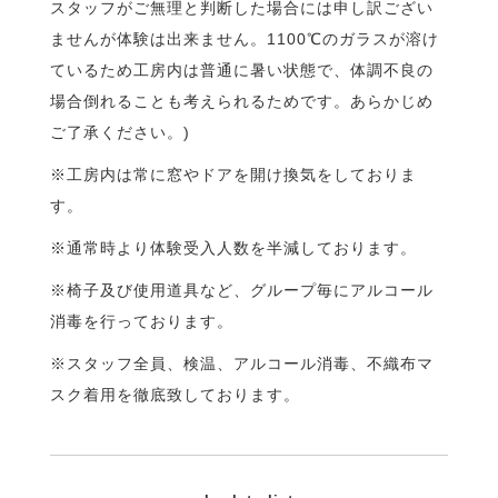
スタッフ
がご無理と判断した場合には申し訳ござい
ませんが体験は出来ませ
ん。1100℃のガラスが溶け
ているため工房内は普通に暑い状態
で、体調不良の
場合倒れることも考えられるためです。あらかじめ
ご了承ください。)
※工房内は常に窓やドアを開け換気をしておりま
す。
※通常時より体験受入人数を半減しております。
※椅子及び使用道具など、グループ毎にアルコール
消毒を行ってお
ります。
※スタッフ全員、検温、アルコール消毒、不織布マ
スク着用を徹底
致しております。