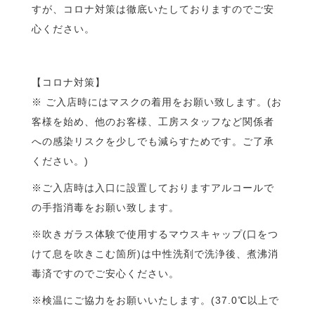
すが、コロナ対
策は徹底いたしておりますのでご安
心ください。
【コロナ対策】
※ ご入店時にはマスクの着用をお願い致します。(お
客様を始め、他
のお客様、工房スタッフなど関係者
への感染リスクを少しでも減ら
すためです。ご了承
ください。)
※ご入店時は入口に設置しておりますアルコールで
の手指消毒をお
願い致します。
※吹きガラス体験で使用するマウスキャップ(口をつ
けて息を吹き
こむ箇所)は中性洗剤で洗浄後、煮沸消
毒済ですのでご安心くださ
い。
※検温にご協力をお願いいたします。(37.0℃以上で