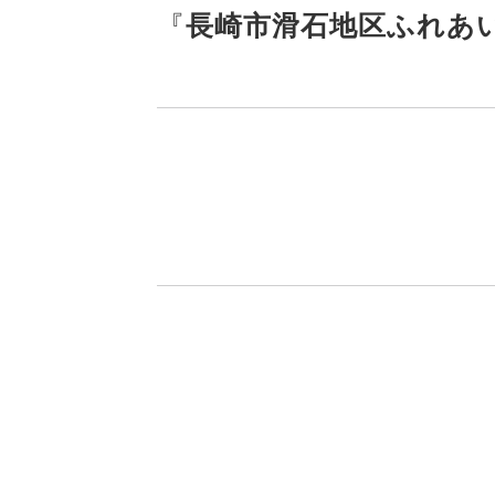
『
長崎市滑石地区ふれあ